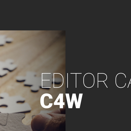
EDITOR C
C4W